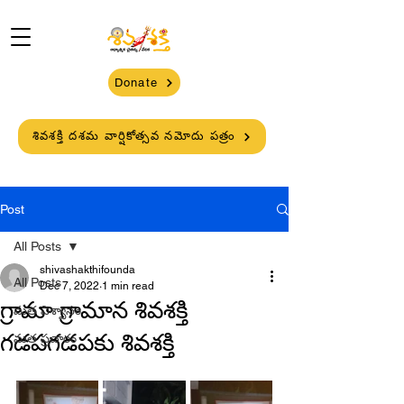
Donate
శివశక్తి దశమ వార్షికోత్సవ నమోదు పత్రం
Post
All Posts
shivashakthifounda
All Posts
Dec 7, 2022
1 min read
గ్రామా గ్రామాన శివశక్తి
మత విశ్వాసం
గడపగడపకు శివశక్తి
మత ప్రచారం