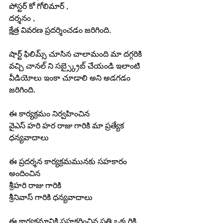
పోస్టర్ కో గోలిమార్ ,
దర్శనం ,
క్షేత్ర వివరణ ప్రదర్శించడం జరిగింది.
షార్ట్ ఫిలిమ్స్ చూసిన చాలామంది మా దగ్గరికి 
వచ్చి చానల్ ని సబ్స్క్రైబ్ చేయండి ఇలాంటి 
వీడియోలు ఇంకా చూడాలి అని అడగడం 
జరిగింది.
ఈ కార్యక్రమం నిర్వహించిన
వైఎస్ హరి హర రాజు గారికి మా ప్రత్యేక 
ధన్యవాదాలు
ఈ ప్రదర్శన కార్యక్రమమునకు సహకారం 
అందించిన 
శ్రీహరి రాజు గారికి
శ్రీనివాస్ గారికి ధన్యవాదాలు
ఈ కార్యక్రమానికి సహకరించిన ప్రతి ఒక్కరికి 