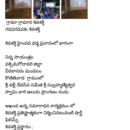
 గ్రామా గ్రామాన శివశక్తి
గడపగడపకు శివశక్తి
శివశక్తి హైందవ ధర్మ ప్రచారంలో భాగంగా
నిన్న సాయంత్రం 
పశ్చిమగోదావరి జిల్లా 
వీరవాసరం మండలం
కొణితివాడ  గ్రామంలో
శ్రీ వల్లీ దేవసేన సమేత శ్రీ సుబ్రహ్మణ్యేశ్వర 
స్వామి వారి ఆలయ ప్రాంగణం నందు
అఖండ అన్న సమారాధన కార్యక్రమం లో 
శివశక్తి ప్రతిష్టాత్మకంగా నిర్మించినటువంటి షార్ట్ 
ఫిలిమ్స్
శివశక్తి ప్రస్థానం ,