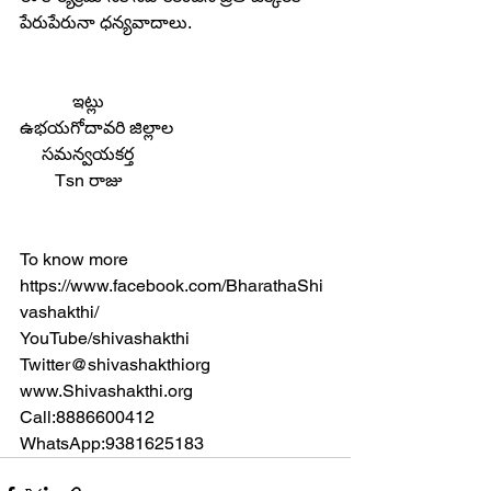
పేరుపేరునా ధన్యవాదాలు.
            ఇట్లు
ఉభయగోదావరి జిల్లాల        
     సమన్వయకర్త
        Tsn రాజు
To know more
https://www.facebook.com/BharathaShi
vashakthi/
YouTube/shivashakthi
Twitter@shivashakthiorg
www.Shivashakthi.org
Call:8886600412
WhatsApp:9381625183