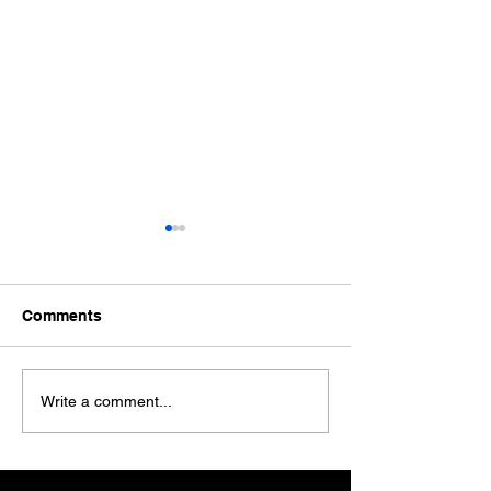
Comments
హిందూస్వరాజ్య శ
హిందూ శోభాయాత్ర సంఘ్
Write a comment...
బంటుమిల్లి