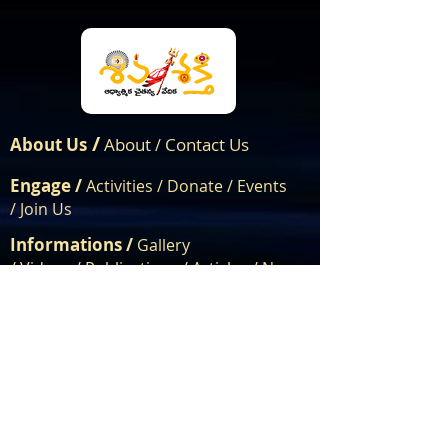
/
About Us
About
Contact Us
/
Engage /
Activities /
Donate /
Events
/
Join Us
Informations /
Gallery
/
Videos
/
Publications
/
Articles /
News
Media
072888 09222
|
dharmam@shivashakthi.org