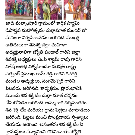
జాడి మల్కాపూర్ గ్రామంలో కార్తిక పౌర్ణమి 
డిపోస్తవ మహోత్సవం దుర్గామాత మందిర్ లో 
ఘనంగా నిర్వహించడం జరిగినది. ముఖ్య 
అతిథులుగా శివశక్తి జిల్లా మహిళా 
అధ్యక్షురాలిగా జ్యోతి పండాల్ గారిని జిల్లా 
శివశక్తి అధ్యక్షులు ఎంపీ శ్యామ్ రావు గారిని 
విశేష అతిథి విశ్వహిందూ పరిషత్ రాష్ట్ర 
సత్సంగ్ ప్రముఖ రామ్ రెడ్డి గారిని శివశక్తి 
మండల అధ్యక్షులు, సంగమేశ్వర్ గారిని 
పిలవడం జరిగినది. కార్యక్రమం ప్రారంభానికి 
ముందు శివ శక్తి టీం దుర్గా మాత దర్శనం 
చేసుకోవడం జరిగింది. అమ్మవారి దర్శనంతరం 
శివ శక్తి  టీం మరియు గ్రామ పెద్దలు మాట్లాడటం 
జరిగింది, పిల్లలు మంచి సాంప్రదాయ నృత్యాలు 
చేయడం జరిగింది. అనంతరం శివ శక్తి టీం నీ 
గ్రామస్తులు సన్మానించి గౌరవించారు. జ్యోతి 