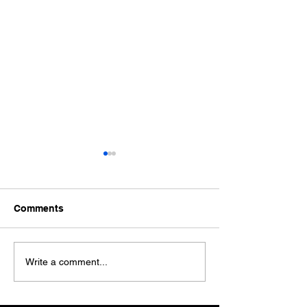
Comments
హిందూస్వరాజ్య శ
హిందూ శోభాయాత్ర సంఘ్
Write a comment...
బంటుమిల్లి