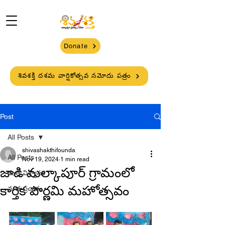
Donate
శివశక్తి దశమ వార్షికోత్సవ నమోదు పత్రం
Post
All Posts
shivashakthifounda
All Posts
Nov 19, 2024
1 min read
జాడి మల్కాపూర్ గ్రామంలో
మత విశ్వాసం
కార్తిక పౌర్ణమి మహోత్సవం
మత ప్రచారం