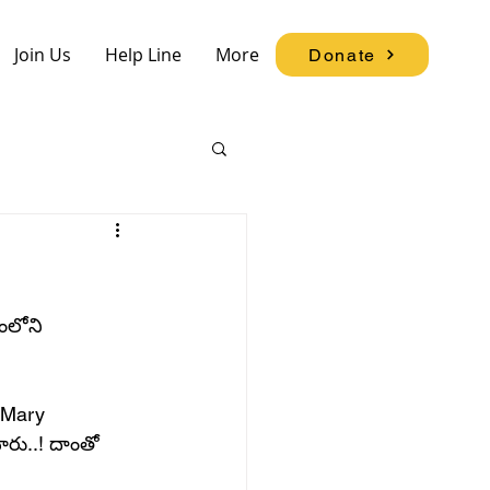
Join Us
Help Line
More
Donate
ంలోని 
“Mary 
ారు..! దాంతో 