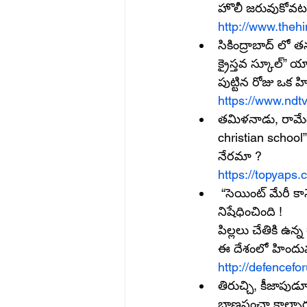
హొలీ జరువుకోవటం
http://www.the
సికింద్రాబాద్ లో 
క్రైస్తవ స్కూల్” 
పుట్టిన రోజు ఒక 
https://www.ndt
తమిళనాడు, రామేశ్
christian school
నేరమా ?
https://topyaps
 “సెయింట్ మేరీ కాన్వెంట్” అనే క్రైస్తవ స్కూల్ రాజ్ కోట లో హిందువుల రాఖీ పండుగ ని స్కూల్ లో 
నిషేధించింది !
పిల్లలు చేతికి ఉన
ఈ దేశంలో హిందువ
http://defencef
తిరుచ్చి, కీజాపుడూ
బాణసంచా కాల్చారు