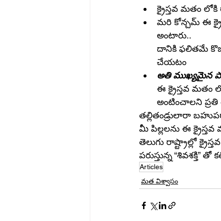
క్రైస్తవ మతం లోకి
మరి కోన్చమ్ ఈ క్రై
అంటారు..
దానికి ఫలితమే క
చేయటం 
అతి ముఖ్యమైన ప
ఈ క్రైస్తవ మతం లో
అంటించాలని ప్రతి 
తల్లితండ్రులారా బహుపర
మీ పిల్లలను ఈ క్రైస్త
తెలుగు రాష్ట్రాల్లో క
పరుస్తున్న “శివశక్తి” తో 
Articles
మత విశ్వాసం