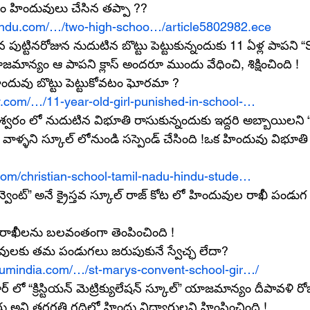
 హిందువులు చేసిన తప్పా ??
hindu.com/…/two-high-schoo…/article5802982.ece
తన పుట్టినరోజున నుదుటిన బొట్టు పెట్టుకున్నందుకు 11 ఏళ్ల పాపని 
యాజమాన్యం ఆ పాపని క్లాస్ అందరూ ముందు వేధించి, శిక్షించింది !
హిందువు బొట్టు పెట్టుకోవటం ఘోరమా ?
v.com/…/11-year-old-girl-punished-in-school-…
వరం లో నుదుటిన విభూతి రాసుకున్నందుకు ఇద్దరి అబ్బాయిలని “
” వాళ్ళని స్కూల్ లోనుండి సస్పెండ్ చేసింది !ఒక హిందువు విభూత
.com/christian-school-tamil-nadu-hindu-stude…
్న రాఖీలను బలవంతంగా తెంపించింది !
ులకు తమ పండుగలు జరుపుకునే స్వేచ్ఛ లేదా?
orumindia.com/…/st-marys-convent-school-gir…/
ర్ లో “క్రిస్టియన్ మెట్రిక్యులేషన్ స్కూల్” యాజమాన్యం దీపావళి రో
 అని తరగతి గదిలో హిందు విద్యార్థులని హింసించింది !