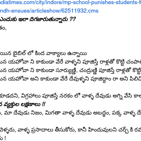
.indiatimes.com/city/indore/mp-school-punishes-students-f
bandh-ensues/articleshow/62511932.cms
ు ఎందుకు ఇలా దిగజారుతున్నారు ??
తం,
యిన బైబిల్ లో కింద వాక్యాలు ఉన్నాయి
న యహోవా ని కాకుండా వేరే వాళ్ళని పూజిస్తే రాళ్లతో కొట్టి చంపా
 యహోవా ని కాకుండా సూర్యుణ్ణి, చంద్రుణ్ణి పూజిస్తే రాళ్లతో కొట్
న యహోవా అని కాకుండా వేరే దేవుళ్ళని పూజిద్దాం రా అని పిలిచి
ూడదని, విగ్రహాలు పూజిస్తే నరకం లో వాళ్ళ దేవుడు అగ్ని వేసి కాల
వ్యక్తుల లక్షణాలు !!
మా దేవుడు నిజం, మిగతా వాళ్ళ దేవుడు అబద్ధం, పక్క వాళ్ళ దేవు
ళ్ళరు, వాళ్ళ ప్రసాదాలు తీసుకోరు, కానీ హిందువులని చర్చ్ కి రమ్మ
ు !