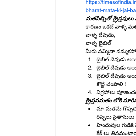
https://timesofindia
bharat-mata-ki-jai-
మతపిచ్చితో క్రైస్తవుల
కారణం ఒకటే వాళ్ళ మ
వాళ్ళ దేవుడు,
వాళ్ళ బైబిల్
మీరు నమ్మినా నమ్మకపో
బైబిల్ దేవుడు అయి
బైబిల్ దేవుడు అయిన
బైబిల్ దేవుడు అయి
కొట్టి చంపాలి !
విగ్రహాలు పూజించక
క్రైస్తవమతం లోకి మారిన 
మా మతమే గొప్పది, 
రప్పలు సైతానులు
హిందువుల గుడికి వె
కేక్ లు తినమంటార