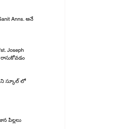
“Sanit Anns. అనే 
st. Joseph 
ి రాసుకోవడం 
జున పిల్లలు 