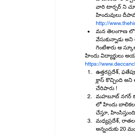
వారి టార్చర్ ని చ
హిందువులు దీపా
http://www.theh
మన తెలంగాణ లొనే 
వేసుకున్నాడు అని
గెంటేశారు ఆ స్కూల్
హిందు విద్యార్థులు అయ
https://www.deccan
ఉత్తరప్రదేశ్, ఫతేప
క్లాస్ కొచ్చింది అ
చేరిపారు !
మహబూబ్ నగర్ కస్త
లో హిందు బాలికలను
చేస్తూ, హింసిస్తుంది
మధ్యప్రదేశ్, రాత
అన్నందుకు 20 మంద