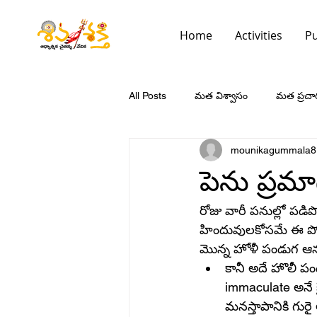
Home
Activities
Pu
All Posts
మత విశ్వాసం
మత ప్రచా
mounikagummala8
పెను ప్రమ
రోజు వారీ పనుల్లో పడ
హిందువులకోసమే ఈ పోస్
మొన్న హోళీ పండుగ ఆన
కానీ అదే హొలీ పం
immaculate అనే క
మనస్తాపానికి గురై