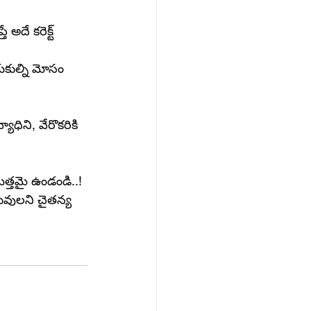
అదే కరెక్ట్ 
కుల్ని మోసం 
ధిని, వేరొకరికి 
మత్తమై ఉండండి..!
ువులని చైతన్య 