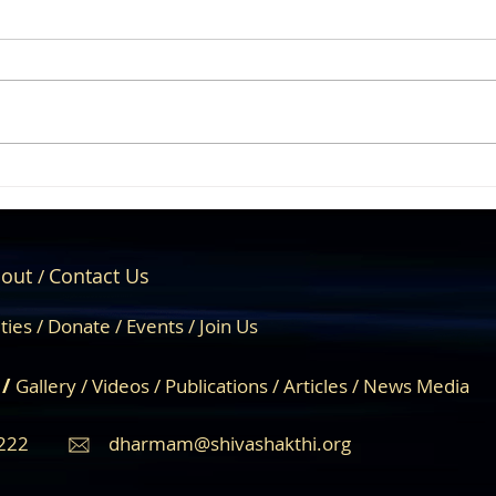
తిరుమల తిరుపతి దేవస్థానం
బుర్ఖ
గూర్చి ప్రతి ఒక్కరు
సంవత్
తెలుసుకోవాల్సిన నిజాలు !
out
Contact Us
/
About Us
Engage
ities /
Donate /
Events /
Join Us
 /
Gallery
/
Videos
/
Publications
/
Articles /
News Media
222
dharmam@shivashakthi.org