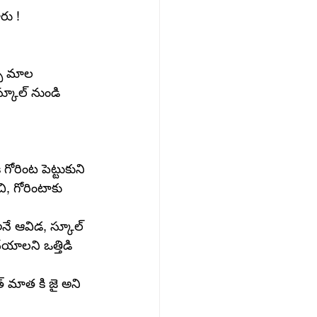
రు ! 
్ప మాల 
్కూల్ నుండి 
గోరింట పెట్టుకుని 
చి, గోరింటాకు 
ి అనే ఆవిడ, స్కూల్ 
ేయాలని ఒత్తిడి 
త్ మాత కి జై అని 