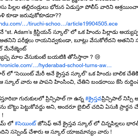
ూసు పిల్లల తల్లిదండ్రులు భోరున ఏడుస్తూ పోలీస్ వారిని ఆశ్రయించా
వళి కూడా జరువుకోకూడదా?? 
indu.com/…/tiruchi-schoo…/article19904505.ece
“st. Adam’s క్రిస్టియన్ స్కూల్” లో ఒక హిందు పిల్లాడు అయ్యప
 అతనిని పరీక్షలు రాయనివ్వకుండా, బూట్లు వేసుకోలేదని అతనిని స
 మేనేజ్మెంట్
్యప్ప మాల వేసుకుంటే బయటికి తోసేస్తారా ? 😢
chronicle.com/…/hyderabad-school-turns-aw…
ూర్ లో “సెయింట్ మేరీ అనే క్రైస్తవ స్కూల్” ఒక హిందు బాలిక చేతికి 
ని ఆ స్కూల్ వారు ఆ పాపని హింసించి, చేతిని బండరాయి కేసి రుద్దిం
ూరిబా గురుకులలో ప్రిన్సిపాల్ గా ఉన్న 
#క్రైస్తవ
ప్రిన్సిపాల్ నిస్స
 బొట్టు పెట్టుకోవద్దు అని, అందరూ బైబిల్ చదివి ఏసుకి ప్రార్థన చ
 !
లమ్ లో 
#సెయింట్
 జోసెఫ్ అనే క్రైస్తవ స్కూల్ లో చిన్నపిల్లలు భార
ిని సస్పెండ్ చేశారు ఆ స్కూల్ యాజమాన్యం వారు !