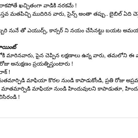
 రాకపోతే ఖచ్చితంగా వాడికి నరకమే !
స్తవ మతపిచ్చి ముదిరిన వారు, సైన్స్ అంతా తప్పు.. బైబిల్ ఏది చెప్తే 
ొబ్బరి నునే తో ఎయుద్స్, కాన్సర్ ని నయం చేసినట్టు బయట అమయ
ాయింట్ 
కి మారినవారు, పైన చెప్పిన లక్షణాలు ఉన్న వారు, తమలోని ఈ వ్యా
రోజు అనుక్షణం ప్రయత్నిస్తుంటారు !
ాక్ !
వ మతమార్పిడి మాఫియా కొరల నుండి కాపాడుకోండి, ప్రతి రోజు అప్ర
్రైస్తవ మాతమార్పిడి మాఫియా నుండి హిందువులని కాపాడుతూ, హింద
కలిసిరండి !