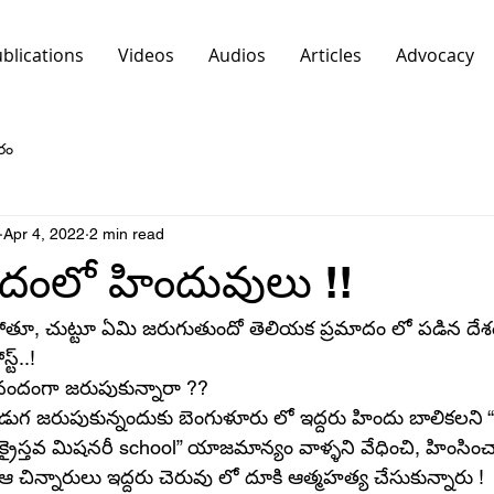
blications
Videos
Audios
Articles
Advocacy
రం
Apr 4, 2022
2 min read
ాదంలో హిందువులు !!
ిపోతూ, చుట్టూ ఏమి జరుగుతుందో తెలియక ప్రమాదం లో పడిన దేశ
ట్..!
ందంగా జరుపుకున్నారా ??
డుగ జరుపుకున్నందుకు బెంగుళూరు లో ఇద్దరు హిందు బాలికలని 
్రైస్తవ మిషనరీ school” యాజమాన్యం వాళ్ళని వేధించి, హింసించ
 ఆ చిన్నారులు ఇద్దరు చెరువు లో దూకి ఆత్మహత్య చేసుకున్నారు !