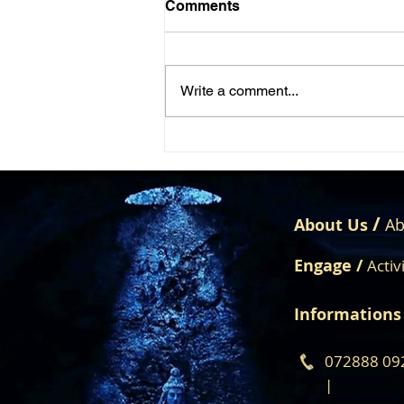
Comments
Write a comment...
విదేశాలకు అమ్ముడుపోయిన నకిలీ
మేధావులు….!!!
/
About Us
Ab
Engage /
Activ
Informations
072888 09
|