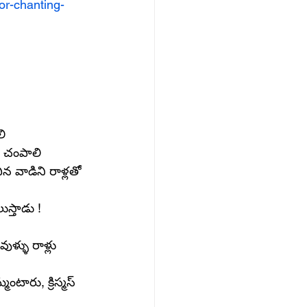
or-chanting-
లి
టి చంపాలి
న వాడిని రాళ్లతో 
ుస్తాడు !
ళ్ళు రాళ్లు 
ంటారు, క్రిస్మస్ 