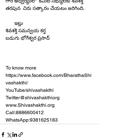
గారి అధ్వర్యంలో  కమిటీ సభ్యులకు శివశక్తి 
తరపున  చిరు సత్కారం చేయటం జరిగింది.
       ఇట్లు
శివశక్తి సమన్వయ కర్త
బడుగు భోగేశ్వర ప్రసాద్
To know more
https://www.facebook.com/BharathaShi
vashakthi/
YouTube/shivashakthi
Twitter@shivashakthiorg
www.Shivashakthi.org
Call:8886600412
WhatsApp:9381625183