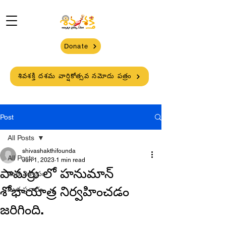
Donate
శివశక్తి దశమ వార్షికోత్సవ నమోదు పత్రం
Post
All Posts
shivashakthifounda
All Posts
Jun 1, 2023
1 min read
పామర్రు లో హనుమాన్
మత విశ్వాసం
శోభాయాత్ర నిర్వహించడం
మత ప్రచారం
జరిగింది.