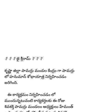
🚩🚩🚩జై శ్రీరామ్ 🚩🚩🚩
కృష్ణా జిల్లా పామర్రు మండల కేంద్రం గా పామర్రు 
లో హనుమాన్ శోభాయాత్ర నిర్వహించడం 
జరిగింది.
   ఈ కార్యక్రమం నిర్వహించడం లో 
ముందున్నటువంటి కార్యకర్తలకు ఈ రోజు 
శివశక్తి పామర్రు మండలం అధ్యక్షులు హేమంత్ 