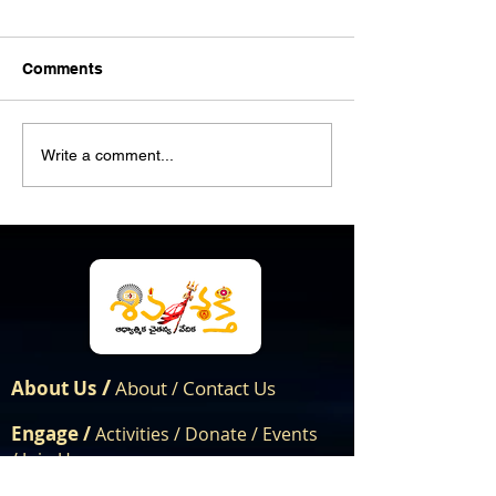
Comments
హిందూస్వరాజ్య శ
హిందూ శోభాయాత్ర సంఘ్
Write a comment...
బంటుమిల్లి
/
About Us
About
Contact Us
/
Engage /
Activities /
Donate /
Events
/
Join Us