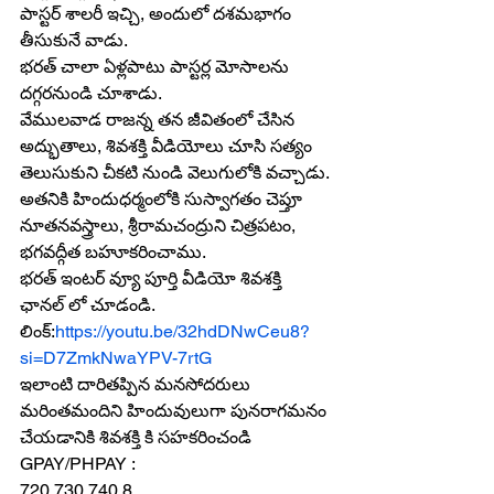
పాస్టర్ శాలరీ ఇచ్చి, అందులో దశమభాగం 
తీసుకునే వాడు.
భరత్ చాలా ఏళ్లపాటు పాస్టర్ల మోసాలను 
దగ్గరనుండి చూశాడు.
వేములవాడ రాజన్న తన జీవితంలో చేసిన 
అద్భుతాలు, శివశక్తి వీడియోలు చూసి సత్యం 
తెలుసుకుని చీకటి నుండి వెలుగులోకి వచ్చాడు.
అతనికి హిందుధర్మంలోకి సుస్వాగతం చెప్తూ
నూతనవస్త్రాలు, శ్రీరామచంద్రుని చిత్రపటం, 
భగవద్గీత బహూకరించాము.
భరత్ ఇంటర్ వ్యూ పూర్తి వీడియో శివశక్తి 
ఛానల్ లో చూడండి.
లింక్:
https://youtu.be/32hdDNwCeu8?
si=D7ZmkNwaYPV-7rtG
ఇలాంటి దారితప్పిన మనసోదరులు 
మరింతమందిని హిందువులుగా పునరాగమనం 
చేయడానికి శివశక్తి కి సహకరించండి
GPAY/PHPAY : 
720 730 740 8