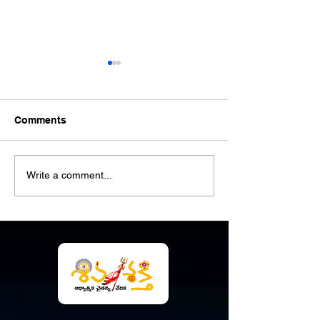
Comments
హిందూస్వరాజ్య శ
హిందూ శోభాయాత్ర సంఘ్
Write a comment...
బంటుమిల్లి