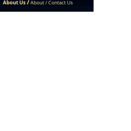
/
About Us
About
Contact Us
/
Engage /
Activities /
Donate /
Events
/
Join Us
Informations /
Gallery
/
Videos
/
Publications
/
Articles /
News
Media
072888 09222
|
dharmam@shivashakthi.org