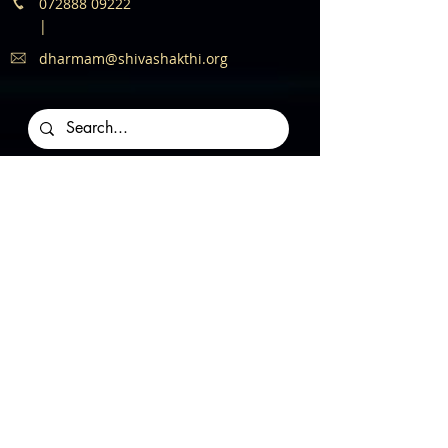
072888 09222
|
dharmam@shivashakthi.org