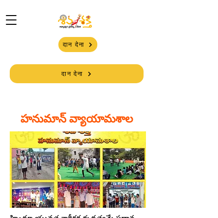
दान देना
दान देना
హనుమాన్ వ్యాయామశాల