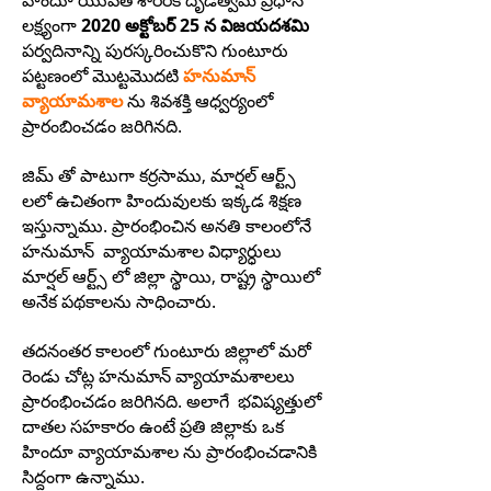
హిందూ యువత శారీరక దృడత్వమే ప్రధాన
లక్ష్యంగా
2020 అక్టోబర్ 25 న విజయదశమి
పర్వదినాన్ని పురస్కరించుకొని గుంటూరు
పట్టణంలో మొట్టమొదటి
హనుమాన్
వ్యాయామశాల
ను శివశక్తి ఆధ్వర్యంలో
ప్రారంబించడం జరిగినది.
జిమ్ తో పాటుగా కర్రసాము, మార్షల్ ఆర్ట్స్
లలో ఉచితంగా హిందువులకు ఇక్కడ శిక్షణ
ఇస్తున్నాము. ప్రారంభించిన అనతి కాలంలోనే
హనుమాన్ వ్యాయామశాల విధ్యార్ధులు
మార్షల్ ఆర్ట్స్ లో జిల్లా స్థాయి, రాష్ట్ర స్థాయిలో
అనేక పథకాలను సాధించారు.
తదనంతర కాలంలో గుంటూరు జిల్లాలో మరో
రెండు చోట్ల హనుమాన్ వ్యాయామశాలలు
ప్రారంభించడం జరిగినది. అలాగే భవిష్యత్తులో
దాతల సహకారం ఉంటే ప్రతి జిల్లాకు ఒక
హిందూ వ్యాయామశాల ను ప్రారంభించడానికి
సిద్దంగా ఉన్నాము.