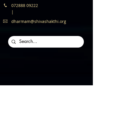
072888 09222
|
dharmam@shivashakthi.org