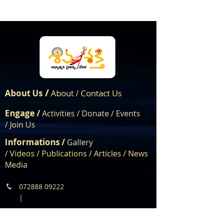
/
About Us
About
Contact Us
/
Engage /
Activities /
Donate /
Events
/
Join Us
Informations /
Gallery
/
Videos
/
Publications
/
Articles /
News
Media
072888 09222
|
dharmam@shivashakthi.org