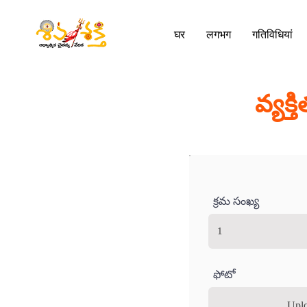
घर
लगभग
गतिविधियां
వ్యక్
క్రమ సంఖ్య
ఫోటో
Uplo