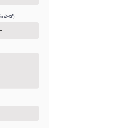
ాగం పొటో)