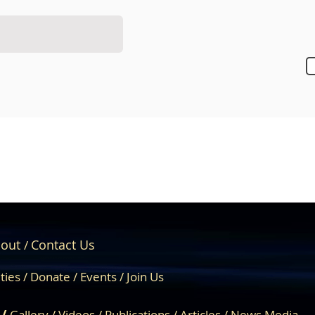
out
Contact Us
/
About Us
Engage
ities /
Donate /
Events /
Join Us
 /
Gallery
/
Videos
/
Publications
/
Articles /
News Media