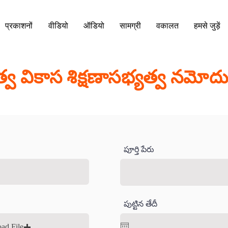
प्रकाशनों
वीडियो
ऑडियो
सामग्री
वकालत
हमसे जुड़ें
తిత్వ వికాస శిక్షణాసభ్యత్వ నమోద
పూర్తి పేరు
పుట్టిన తేదీ
ad File