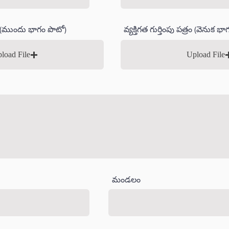
్రం (ముందు భాగం పొటో)
వ్యక్తిగత గుర్తింపు పత్రం (వెనుక భ
load File
Upload File
మండలం