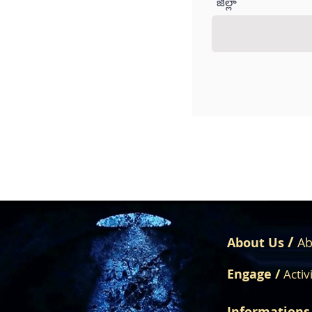
జిల్లా
/
About Us
Ab
Engage /
Activ
Informations