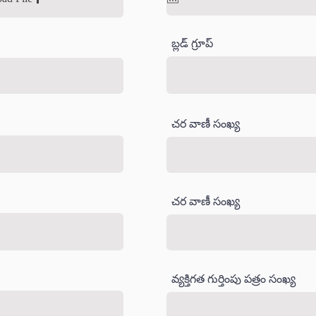
బ్లడ్ గ్రూప్
చర వాణీ సంఖ్య
చర వాణీ సంఖ్య
వ్యక్తిగత గుర్తింపు పత్రం సంఖ్య