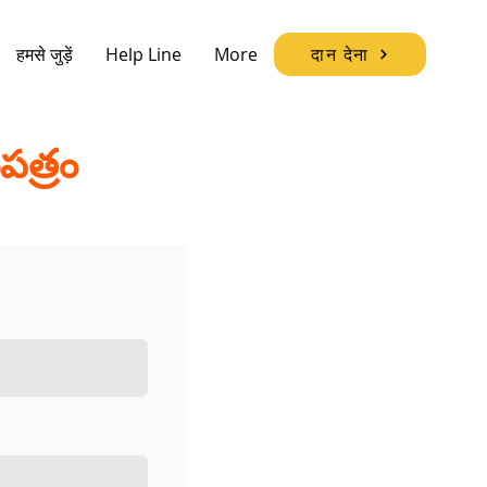
हमसे जुड़ें
Help Line
More
दान देना
ుపత్రం