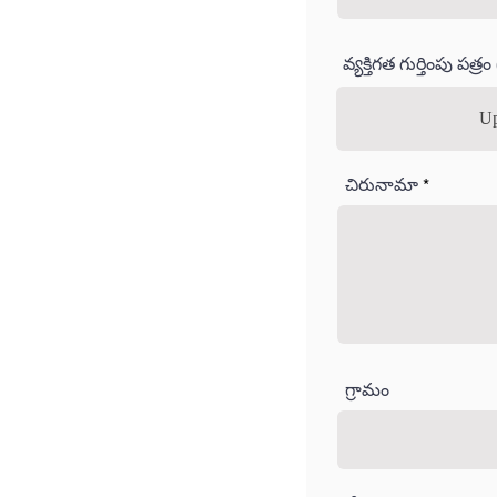
వ్యక్తిగత గుర్తింపు పత
Up
చిరునామా
గ్రామం