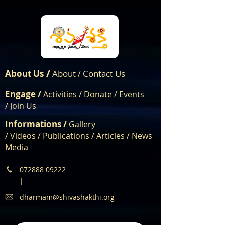
/
About Us
About
Contact Us
/
Engage /
Activities /
Donate /
Events
/
Join Us
Informations /
Gallery
/
Videos
/
Publications
/
Articles /
News
Media
072888 09222
|
dharmam@shivashakthi.org