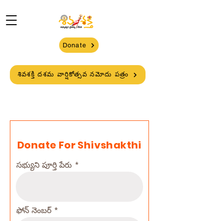
Donate
శివశక్తి దశమ వార్షికోత్సవ నమోదు పత్రం
Donate For Shivshakthi
సభ్యుని పూర్తి పేరు
ఫోన్ నెంబర్