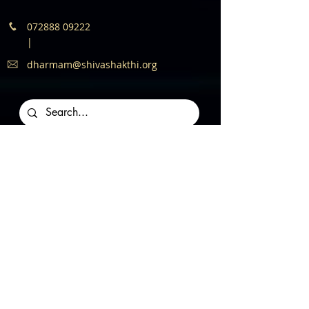
072888 09222
|
dharmam@shivashakthi.org