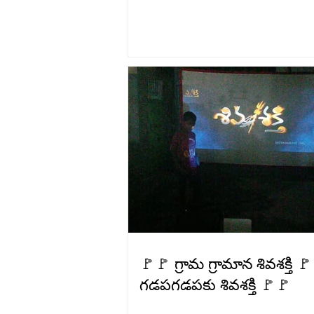
🚩🚩 గ్రామ గ్రామాన శివశక్తి 
గడపగడపకు శివశక్తి 🚩🚩