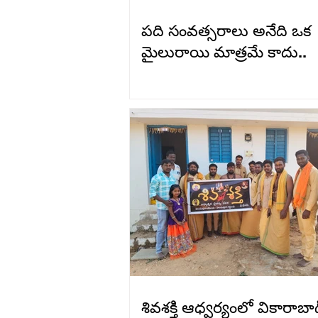
పది సంవత్సరాలు అనేది ఒక
మైలురాయి మాత్రమే కాదు..
శివశక్తి ఆధ్వర్యంలో వికారాబాద్