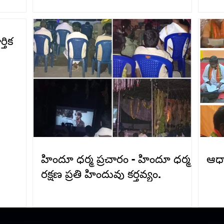
తిక
హిందూ ధర్మ ప్రచారం - హిందూ ధర్మ
ఆధ్
రక్షణ ప్రతి హిందువు కర్తవ్యం.