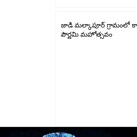
జాడి మల్కాపూర్ గ్రామంలో కార్
పౌర్ణమి మహోత్సవం