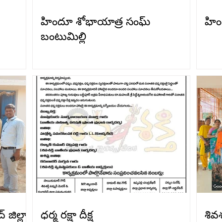
హిందూ శోభాయాత్ర సంఘ్
హిం
బంటుమిల్లి
 జిల్లా
ధర్మ రక్షా దీక్ష
శివ