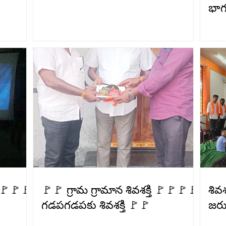
భాగ
🚩🚩🚩🚩
🚩🚩 గ్రామ గ్రామాన శివశక్తి 🚩🚩🚩🚩
శివ
గడపగడపకు శివశక్తి 🚩🚩
జరు