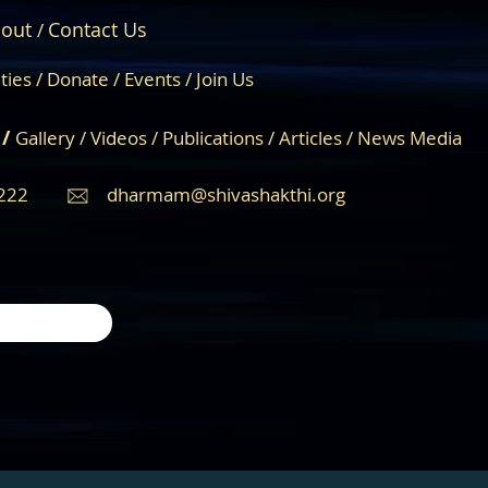
out
Contact Us
/
About Us
Engage
ities /
Donate /
Events /
Join Us
 /
Gallery
/
Videos
/
Publications
/
Articles /
News Media
222
dharmam@shivashakthi.org