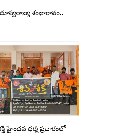
దూస్వరాజ్య శంఖారావం..
శక్తి హైందవ ధర్మ ప్రచారంలో