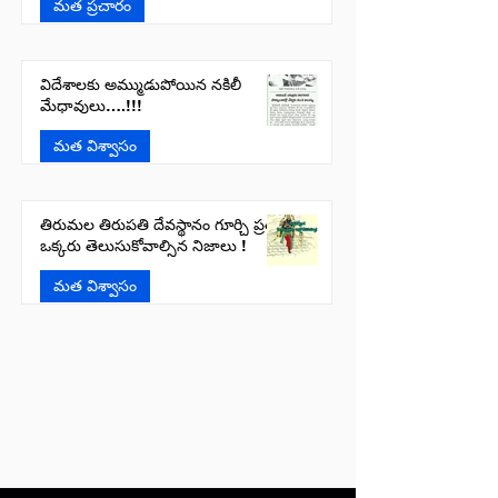
మత ప్రచారం
విదేశాలకు అమ్ముడుపోయిన నకిలీ
మేధావులు….!!!
మత విశ్వాసం
తిరుమల తిరుపతి దేవస్థానం గూర్చి ప్రతి
ఒక్కరు తెలుసుకోవాల్సిన నిజాలు !
మత విశ్వాసం