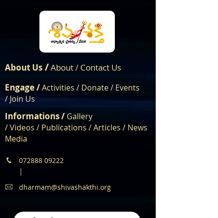
/
About Us
About
Contact Us
/
Engage /
Activities /
Donate /
Events
/
Join Us
Informations /
Gallery
/
Videos
/
Publications
/
Articles /
News
Media
072888 09222
|
dharmam@shivashakthi.org