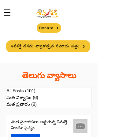
Donate
శివశక్తి దశమ వార్షికోత్సవ నమోదు పత్రం
తెలుగు వ్యాసాలు
All Posts
(101)
101 posts
మత విశ్వాసం
(6)
6 posts
మత ప్రచారం
(2)
2 posts
మత ప్రచారకులు అడ్డుకున్న శివశక్తి
హిందూ సైన్యం