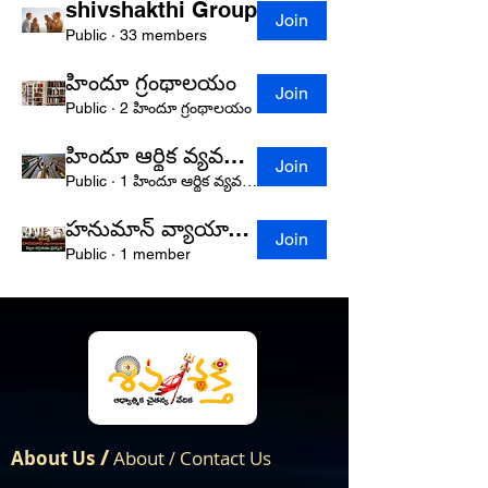
shivshakthi Group
Join
Public
·
33 members
హిందూ గ్రంథాలయం
Join
Public
·
2 హిందూ గ్రంథాలయం
హిందూ ఆర్థిక వ్యవస్థ నిర్మాణం (చేయూత)
Join
Public
·
1 హిందూ ఆర్థిక వ్యవస్థ నిర్మాణం (చేయూత)
హనుమాన్ వ్యాయామశాల
Join
Public
·
1 member
/
About Us
About
Contact Us
/