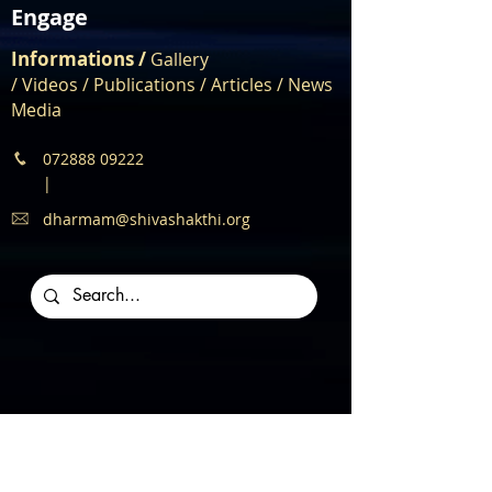
Engage
Informations /
Gallery
/
Videos
/
Publications
/
Articles /
News
Media
072888 09222
|
dharmam@shivashakthi.org