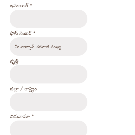
ఇమెయిల్
ఫోన్ నెంబర్
వృత్తి
జిల్లా / రాష్ట్రం
చిరునామా