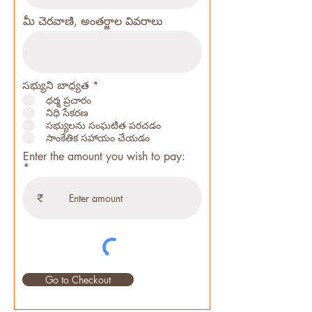
మీ చెరవాణి, అంతర్జాల వివరాలు
R
సభ్యుని బాధ్యత
*
e
ధర్మ ప్రచారం
q
నిధి సేకరణ
u
సభ్యులను సంఘటిత పరచడం
i
r
సాంకేతిక సహాయం చేయడం
e
Enter the amount you wish to pay:
d
₹
Go to Checkout