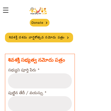
Donate
శివశక్తి దశమ వార్షికోత్సవ నమోదు పత్రం
శివశక్తి సభ్యత్వ నమోదు పత్రం
సభ్యుని పూర్తి పేరు
పుట్టిన తేదీ / వయస్సు