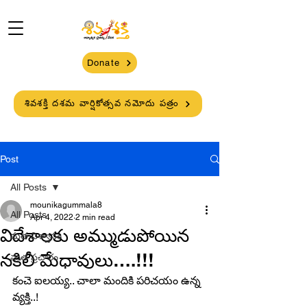
Donate
శివశక్తి దశమ వార్షికోత్సవ నమోదు పత్రం
Post
All Posts
mounikagummala8
All Posts
Apr 4, 2022
2 min read
విదేశాలకు అమ్ముడుపోయిన
మత విశ్వాసం
నకిలీ మేధావులు….!!!
మత ప్రచారం
కంచె ఐలయ్య.. చాలా మందికి పరిచయం ఉన్న 
వ్యక్తి..!