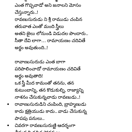
ఎంత గొప్పవాడో అని జనాలని మోసం 
చేస్తున్నారు..!
రావణుసురుడు ని శ్రీ రాముడు చంపిన 
తరువాత ఎంతో మంది స్త్రీలు
అతని జైలు లోనుండి విడుదల పొందారు.. 
సీతా దేవి లాగా… రామాయణం చదివితే 
అర్ధం అవుతుంది..!
రావాణుసురుడు ఎంత బాగా 
పరిపాలించాడో రామాయణం చదివితే 
అర్ధం అవుతాది!
ఒక స్త్రీ మీద కామంతో తనను, తన 
కుటుంబాన్ని, తన కొడుకుల్ని, రాజ్యాన్ని 
నాశనం చేసుకున్నవాడు రావణుడు..!
రావాణుసురుడిని చంపింది, బ్రాహ్మణుడు 
కాదు క్షత్రియుడు కాదు.. వాడు చేసుకున్న 
పాపపు పనులు..
చివరగా రావణుసురుణ్ణి ఆదర్శంగా 