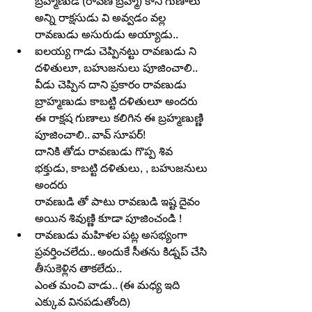
బ్రహ్మణుడే (రావణ బ్రహ్మ) కానీ గుణాలు 
అన్ని రాక్షసుడు వి అవ్వడం వల్ల 
రావణుడు అసురుడు అయ్యాడు..
ఐలయ్య గాడు చెప్పినట్టు రావణుడు ని 
దళితులూ, బహుజనులు పూజించాలి..
వీడు చెప్పిన దాని ప్రకారం రావణుడు 
బ్రాహ్మణుడు కాబట్టి దళితులూ అందరు 
ఈ రాక్షష గుణాలు కలిగిన ఈ బ్రహ్మణుణ్ణి 
పూజించాలి.. వావ్ సూపర్!
దానికి తోడు రావణుడు గొప్ప శివ 
భక్తుడు, కాబట్టి దళితులు, , బహుజనులు 
అందరు
రావణుడి తో పాటు రావణుడి ఇష్ట దైవం 
అయిన శివుణ్ణి కూడా పూజించండి !
రావణుడు మహిళల పట్ల అసభ్యంగా 
ప్రవర్తించలేదు.. అందుకే సీతను కిడ్నప్ చేసి 
తీసుకెళ్లిన తాకలేదు..
ఎంత మంచి వాడు.. (ఈ మధ్య ఇది 
ఎక్కువ వినపడుతోంది)