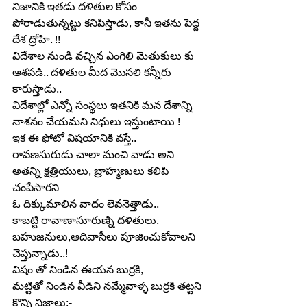
నిజానికి ఇతడు దళితుల కోసం 
పోరాడుతున్నట్టు కనిపిస్తాడు, కానీ ఇతను పెద్ద 
దేశ ద్రోహి. !!
విదేశాల నుండి వచ్చిన ఎంగిలి మెతుకులు కు 
ఆశపడి.. దళితుల మీద మొసలి కన్నీరు 
కారుస్తాడు..
విదేశాల్లో ఎన్నో సంస్థలు ఇతనికి మన దేశాన్ని 
నాశనం చేయమని నిధులు ఇస్తుంటాయి !
ఇక ఈ ఫోటో విషయానికి వస్తే..
రావణసురుడు చాలా మంచి వాడు అని 
అతన్ని క్షత్రియులు, బ్రాహ్మణులు కలిపి 
చంపేసారని
ఓ దిక్కుమాలిన వాదం లెవనెత్తాడు..
కాబట్టి రావాణాసూరుణ్ని దళితులు, 
బహుజనులు,ఆదివాసీలు పూజించుకోవాలని 
చెప్తున్నాడు..!
విషం తో నిండిన ఈయన బుర్రకి,
మట్టితో నిండిన వీడిని నమ్మేవాళ్ళ బుర్రకి తట్టని 
కొన్ని నిజాలు:-