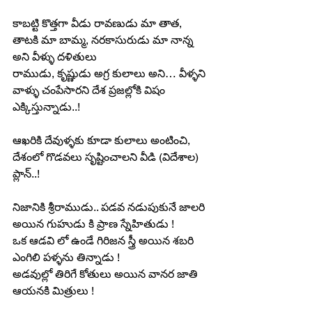
కాబట్టి కొత్తగా వీడు రావణుడు మా తాత, 
తాటకి మా బామ్మ, నరకాసురుడు మా నాన్న 
అని వీళ్ళు దళితులు
రాముడు, కృష్ణుడు అగ్ర కులాలు అని… వీళ్ళని 
వాళ్ళు చంపేసారని దేశ ప్రజల్లోకి విషం 
ఎక్కిస్తున్నాడు..!
ఆఖరికి దేవుళ్ళకు కూడా కులాలు అంటించి, 
దేశంలో గొడవలు సృష్టించాలని వీడి (విదేశాల) 
ప్లాన్..!
నిజానికి శ్రీరాముడు.. పడవ నడుపుకునే జాలరి 
అయిన గుహుడు కి ప్రాణ స్నేహితుడు !
ఒక ఆడవి లో ఉండే గిరిజన స్త్రీ అయిన శబరి 
ఎంగిలి పళ్ళను తిన్నాడు !
అడవుల్లో తిరిగే కోతులు అయిన వానర జాతి 
ఆయనకి మిత్రులు !