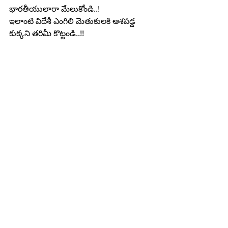
భారతీయులారా మేలుకోండి..!
ఇలాంటి విదేశీ ఎంగిలి మెతుకులకి ఆశపడ్డ 
కుక్కని తరిమీ కొట్టండి..!!