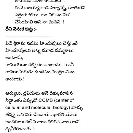
తీసుకుని దళిత సోదరులు ..
కంచె ఐలయ్య గాడి పెళ్ళాన్నో, కూతురిని 
ఎత్తుకుపోయి “బం చిక బం చిక” 
చేసేయాలి అని నా మనవి..!
దీని వెనుక కుట్ర :-
=================
వీడే శ్రీరామ నవమి హిందువులు చేస్తుంటే 
హిందూవులవి అన్ని మూఢ నమ్మకాలు 
అంటాడు,
రామయణం కల్పితం అంటాడు… కానీ 
రావణుసురుడు ఉండటం మాత్రం నిజం 
అంటాడు !!
ఆర్యులు, ద్రవిడులు అనే దిక్కుమాలిన 
సిద్ధాంతం ఎప్పుడో CCMB (center of 
cellular and molecular biology) వాళ్ళు
తప్పు అని నిరూపించారు.. భారతీయులు 
అందరూ ఒకటే మూలం కలిగిన వాలు అని 
దృవీకరించారు..!