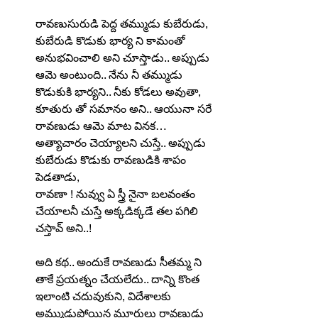
రావణుసురుడి పెద్ద తమ్ముడు కుబేరుడు, 
కుబేరుడి కొడుకు భార్య ని కామంతో 
అనుభవించాలి అని చూస్తాడు.. అప్పుడు 
ఆమె అంటుంది.. నేను నీ తమ్ముడు 
కొడుకుకి భార్యని.. నీకు కోడలు అవుతా, 
కూతురు తో సమానం అని.. ఆయునా సరే 
రావణుడు ఆమె మాట వినక… 
అత్యాచారం చెయ్యాలని చుస్తే.. అప్పుడు 
కుబేరుడు కొడుకు రావణుడికి శాపం 
పెడతాడు,
రావణా ! నువ్వు ఏ స్త్రీ నైనా బలవంతం 
చేయాలనీ చుస్తే అక్కడిక్కడే తల పగిలి 
చస్తావ్ అని..!
అది కథ.. అందుకే రావణుడు సీతమ్మ ని 
తాకే ప్రయత్నం చేయలేదు.. దాన్ని కొంత 
ఇలాంటి చదువుకుని, విదేశాలకు 
అమ్ముడుపోయిన మూర్ఖులు రావణుడు 