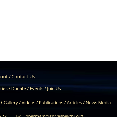
out
Contact Us
/
About Us
Engage
ities /
Donate /
Events /
Join Us
 /
Gallery
/
Videos
/
Publications
/
Articles /
News Media
222
dharmam@shivashakthi.org