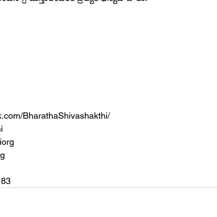
k.com/BharathaShivashakthi/
i
iorg
rg
183