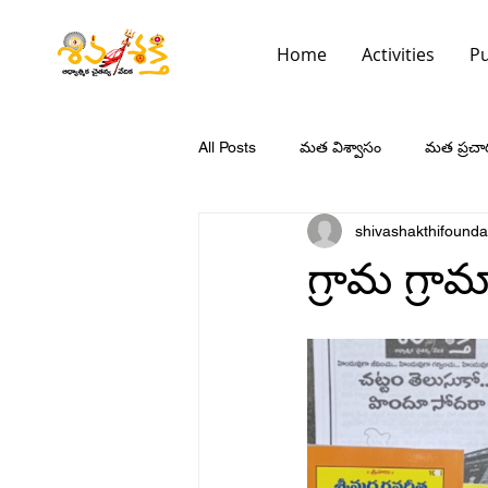
Home
Activities
Pu
All Posts
మత విశ్వాసం
మత ప్రచా
shivashakthifounda
గ్రామ గ్రా