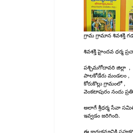
గ్రామ గ్రామాన శివశక్తి 
శివశక్తి హైందవ ధర్మ ప
పశ్చిమగోదావరి జిల్లా  ,
పాలకోడేరు మండలం ,
కోరుకొల్లు గ్రామంలో ,
వెంకటాపురం నందు ప్రతి ఇ
అలాగే శ్రీధర్మ సేవా స
ఇవ్వడం జరిగింది.
ఈ కార్యక్రమానికి సహకరి