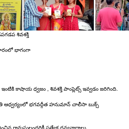
గడపగడప శివశక్తి
్రచారంలో భాగంగా
ంటికి కాషాయ ధ్వజం , శివశక్తి పాంప్లెట్స్ ఇవ్వడం జరిగింది.
మితి ఆధ్వర్యంలో భగవద్గీత హనుమాన్ చాలీసా బుక్స్
ంచిన గ్రామస్తులందరికీ ప్రత్యేక ధన్యవాదాలు.