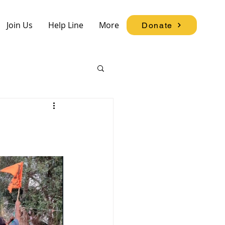
Join Us
Help Line
More
Donate