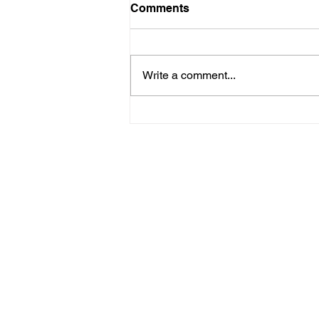
Comments
Write a comment...
పది సంవత్సరాలు అనేది ఒక
మైలురాయి మాత్రమే కాదు..