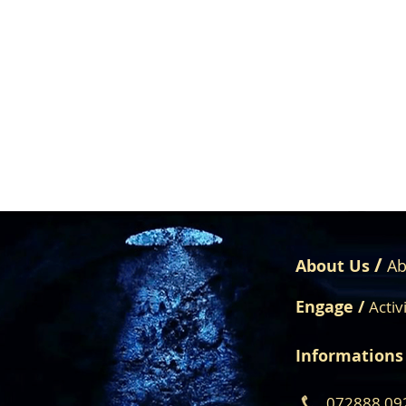
/
About Us
Ab
Engage /
Activ
Informations
072888 09