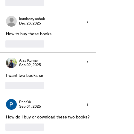
Like
Reply
kamisetty.ashok
Dec 26, 2025
How to buy these books 
Like
Reply
Ajay Kumar
Sep 02, 2025
I want two books sir
Like
Reply
Priet Ya
Sep 01, 2025
How do I buy or download these two books?
Like
Reply