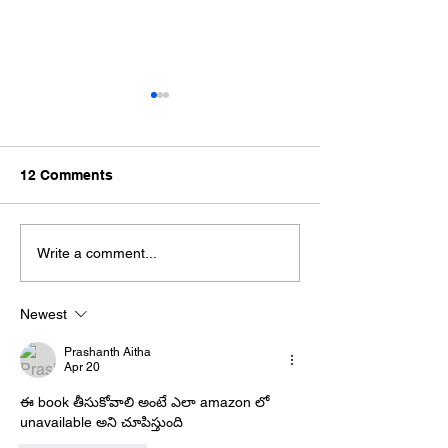
12 Comments
హిందూస్వరాజ్య శ
హిందూ శోభాయాత్ర సంఘ్
Write a comment...
బంటుమిల్లి
Newest
Prashanth Aitha
Apr 20
ఈ book తీసుకోవాలి అంటే ఎలా amazon లో 
unavailable అని చూపిస్తుంది 