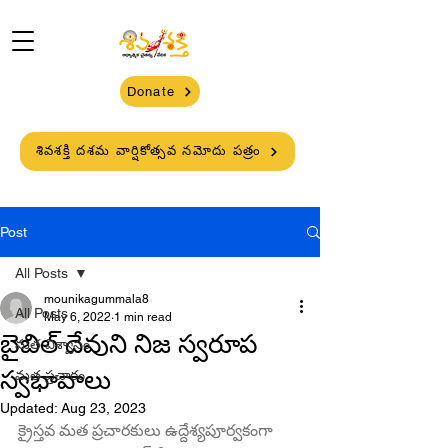
Donate
శివశక్తి దశమ వార్షికోత్సవ నమోదు పత్రం
Post
All Posts
mounikagummala8
All Posts
May 6, 2022
1 min read
బైబిల్ దేవుని నిజ స్వరూప
మత విశ్వాసం
స్వభావాలు
మత ప్రచారం
Updated:
Aug 23, 2023
క్రైస్తవ మత ప్రచారకులు ఉద్దేశ్యపూర్వకంగా 