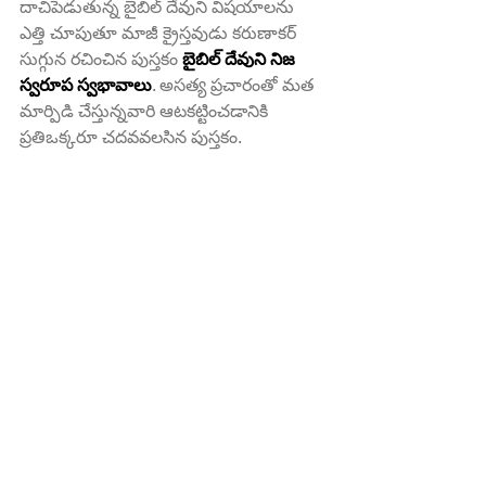
దాచిపెడుతున్న బైబిల్ దేవుని విషయాలను 
ఎత్తి చూపుతూ మాజీ క్రైస్తవుడు కరుణాకర్ 
సుగ్గున రచించిన పుస్తకం 
బైబిల్ దేవుని నిజ 
స్వరూప స్వభావాలు
. అసత్య ప్రచారంతో మత 
మార్పిడి చేస్తున్నవారి ఆటకట్టించడానికి 
ప్రతిఒక్కరూ చదవవలసిన పుస్తకం.