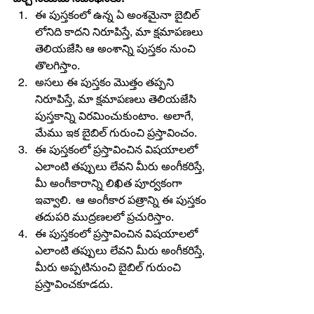
ఈ పుస్తకంలో ఉన్న ఏ అంశమైనా బైబిల్ 
లోనిది కాదని నిరూపిస్తే, మా క్షమాపణలు 
తెలియజేసి ఆ అంశాన్ని పుస్తకం నుంచి 
తొలగిస్తాం.
అసలు ఈ పుస్తకం మొత్తం తప్పని 
నిరూపిస్తే, మా క్షమాపణలు తెలియజేసి 
పుస్తకాన్ని విరమించుకుంటాం.  అలాగే, 
మేము ఇక బైబిల్ గురుంచి ప్రస్తావించం.
ఈ పుస్తకంలో ప్రస్తావించిన విషయాలలో 
ఎలాంటి తప్పులు లేవని మీరు అంగీకరిస్తే, 
మీ అంగీకారాన్ని లిఖిత పూర్వకంగా 
ఇవ్వాలి.  ఆ అంగీకార పత్రాన్ని ఈ పుస్తకం 
తదుపరి ముద్రణలలో ప్రచురిస్తాం.
ఈ పుస్తకంలో ప్రస్తావించిన విషయాలలో 
ఎలాంటి తప్పులు లేవని మీరు అంగీకరిస్తే, 
మీరు అప్పటినుంచి బైబిల్ గురుంచి 
ప్రస్తావించకూడదు. 