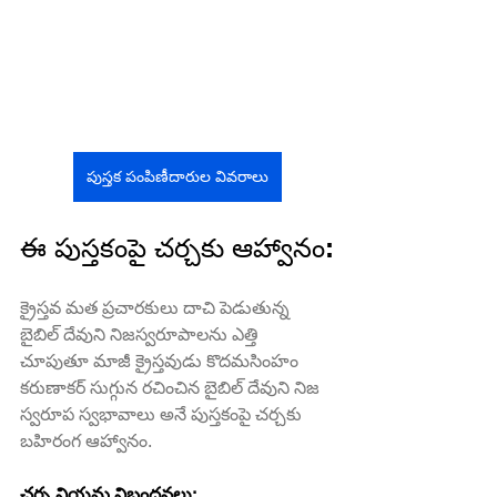
పుస్తక పంపిణీదారుల వివరాలు
ఈ పుస్తకంపై చర్చకు ఆహ్వానం:
క్రైస్తవ మత ప్రచారకులు దాచి పెడుతున్న 
బైబిల్ దేవుని నిజస్వరూపాలను ఎత్తి 
చూపుతూ మాజీ క్రైస్తవుడు కొదమసింహం 
కరుణాకర్ సుగ్గున రచించిన బైబిల్ దేవుని నిజ 
స్వరూప స్వభావాలు అనే పుస్తకంపై చర్చకు 
బహిరంగ ఆహ్వానం.
చర్చ నియమ నిబంధనలు: